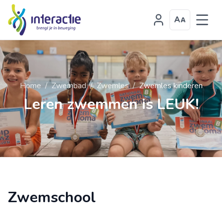
Home
/
Zwembad
/
Zwemles
/
Zwemles kinderen
Leren zwemmen is LEUK!
Zwemschool