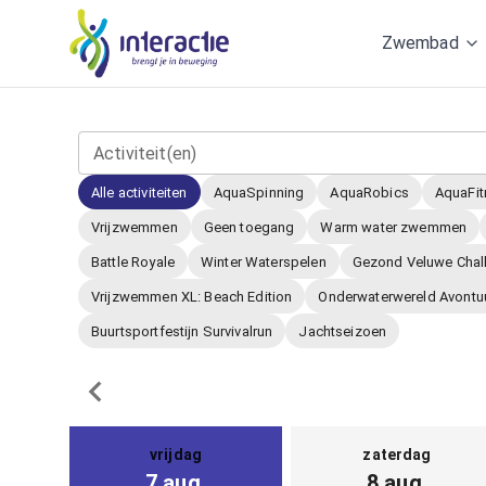
Zwembad
Activiteit(en)
Alle activiteiten
AquaSpinning
AquaRobics
AquaFit
Vrijzwemmen
Geen toegang
Warm water zwemmen
Battle Royale
Winter Waterspelen
Gezond Veluwe Chal
Vrijzwemmen XL: Beach Edition
Onderwaterwereld Avontu
Buurtsportfestijn Survivalrun
Jachtseizoen
vrijdag
zaterdag
7 aug.
8 aug.