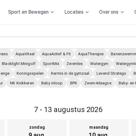
Sport en Bewegen
Locaties
Over ons
ness
AquaVitaal
AquaActief & Fit
AquaTherapie
Banenzwemm
Blacklight Minigolf
SportMix
Zwemles
Watergym
Watergyml
lenge
Koningsspelen
Kermis in de gymzaal
Levend Stratego
B
ur
NK Knikkeren
Baby inloop
BPK
Zwem4daagse
Baby- en
7 - 13 augustus 2026
zondag
maandag
9 aug.
10 aug.